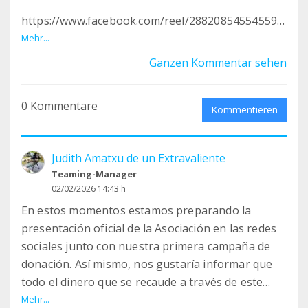
https://www.facebook.com/reel/288208545545596
8
Mehr...
Ganzen Kommentar sehen
0 Kommentare
Kommentieren
Judith Amatxu de un Extravaliente
Teaming-Manager
02/02/2026 14:43 h
En estos momentos estamos preparando la
presentación oficial de la Asociación en las redes
sociales junto con nuestra primera campaña de
donación. Así mismo, nos gustaría informar que
todo el dinero que se recaude a través de este
medio, va a ser destinado a la Fundación de EEUU
Mehr...