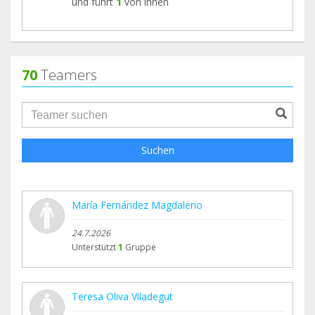
und führt
1
von ihnen
70
Teamers
groupProfile.searchForm.search.text???
Suchen
María Fernández Magdaleno
24.7.2026
Unterstützt
1
Gruppe
Teresa Oliva Viladegut