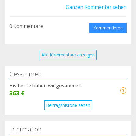
"The MYT1L project" liderada por padres y
Ganzen Kommentar sehen
madres y apoyada por científicos/as para impulsar
la investigación de intervenciones basadas en la
0 Kommentare
evidencia para el Síndrome del Neurodesarrollo
Kommentieren
MYT1L.
Alle Kommentare anzeigen
Gesammelt
Bis heute haben wir gesammelt:
363 €
Beitragshistorie sehen
Information