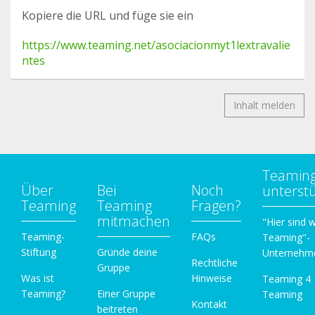
Kopiere die URL und füge sie ein
https://www.teaming.net/asociacionmyt1lextravalie
ntes
Inhalt melden
Teamin
Über
Bei
Noch
unterst
Teaming
Teaming
Fragen?
mitmachen
"Hier sind w
Teaming-
FAQs
Teaming"-
Stiftung
Gründe deine
Unternehm
Rechtliche
Gruppe
Was ist
Hinweise
Teaming 4
Teaming?
Einer Gruppe
Teaming
Kontakt
beitreten