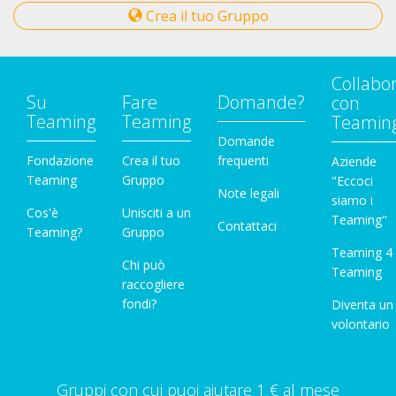
Crea il tuo Gruppo
Collabo
Su
Fare
Domande?
con
Teaming
Teaming
Teamin
Domande
Fondazione
Crea il tuo
frequenti
Aziende
Teaming
Gruppo
"Eccoci
Note legali
siamo i
Cos'è
Unisciti a un
Teaming"
Contattaci
Teaming?
Gruppo
Teaming 4
Chi può
Teaming
raccogliere
fondi?
Diventa un
volontario
Gruppi con cui puoi aiutare 1 € al mese