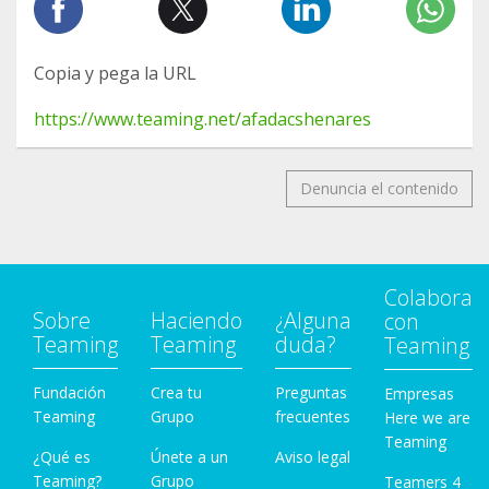
Copia y pega la URL
https://www.teaming.net/afadacshenares
Denuncia el contenido
Colabora
Sobre
Haciendo
¿Alguna
con
Teaming
Teaming
duda?
Teaming
Fundación
Crea tu
Preguntas
Empresas
Teaming
Grupo
frecuentes
Here we are
Teaming
¿Qué es
Únete a un
Aviso legal
Teaming?
Grupo
Teamers 4