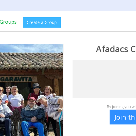
Groups
Create a Group
Afadacs C
By joining you w
Join t