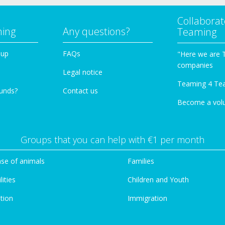
Collaborat
ming
Any questions?
Teaming
oup
FAQs
"Here we are 
companies
Legal notice
Teaming 4 Te
funds?
Contact us
Become a vol
Groups that you can help with €1 per month
se of animals
Families
lities
Children and Youth
tion
Immigration