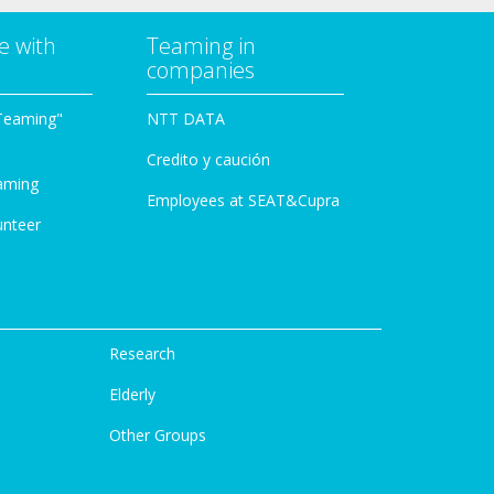
e with
Teaming in
companies
Teaming"
NTT DATA
Credito y caución
aming
Employees at SEAT&Cupra
unteer
Research
Elderly
Other Groups