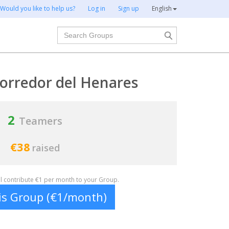
Would you like to help us?
Log in
Sign up
English
Search
orredor del Henares
2
Teamers
€38
raised
ill contribute €1 per month to your Group.
his Group (€1/month)