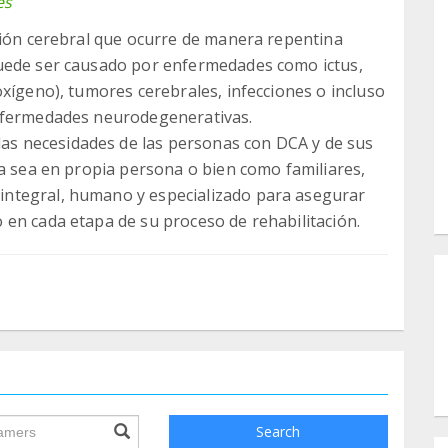
es
sión cerebral que ocurre de manera repentina
Puede ser causado por enfermedades como ictus,
oxígeno), tumores cerebrales, infecciones o incluso
enfermedades neurodegenerativas.
s necesidades de las personas con DCA y de sus
ya sea en propia persona o bien como familiares,
ntegral, humano y especializado para asegurar
en cada etapa de su proceso de rehabilitación.
ile.searchForm.search.text???
Search