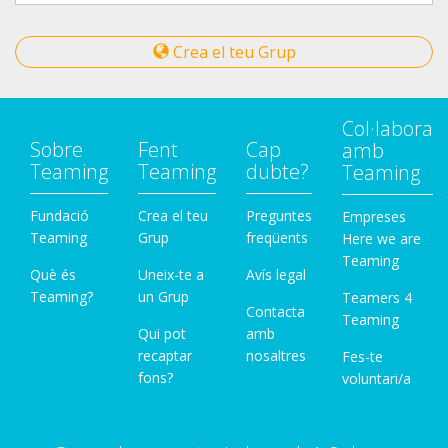
Crea el teu Grup
Col·labora
Sobre
Fent
Cap
amb
Teaming
Teaming
dubte?
Teaming
Fundació
Crea el teu
Preguntes
Empreses
Teaming
Grup
freqüents
Here we are
Teaming
Què és
Uneix-te a
Avís legal
Teaming?
un Grup
Teamers 4
Contacta
Teaming
Qui pot
amb
recaptar
nosaltres
Fes-te
fons?
voluntari/a