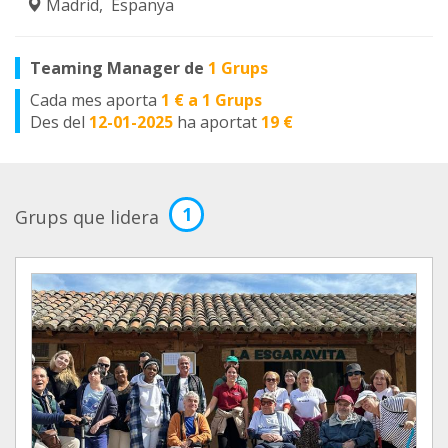
Madrid, Espanya
Teaming Manager de
1 Grups
Cada mes aporta
1 € a 1 Grups
Des del
12-01-2025
ha aportat
19 €
1
Grups que lidera