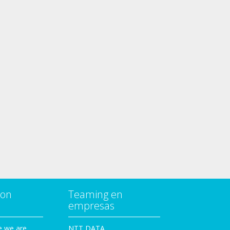
con
Teaming en
empresas
e we are
NTT DATA