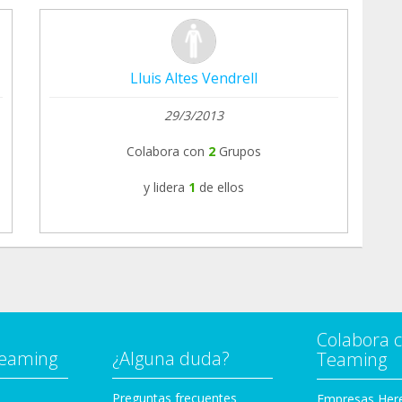
Lluis Altes Vendrell
29/3/2013
Colabora con
2
Grupos
y lidera
1
de ellos
Colabora 
Teaming
¿Alguna duda?
Teaming
Preguntas frecuentes
Empresas Her