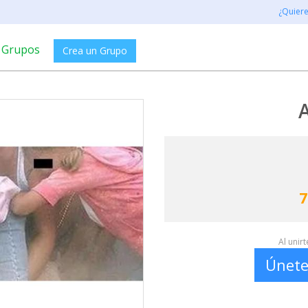
¿Quier
Grupos
Crea un Grupo
A
7
Al unir
Únete