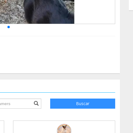
ile.searchForm.search.text???
Buscar