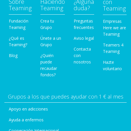
Sobre
Haciendo
¿Alguna
con
Teaming
Teaming
duda?
Teaming
Fundación
Crea tu
Preguntas
Empresas
Teaming
Grupo
frecuentes
Here we are
Teaming
¿Qué es
Únete a un
Aviso legal
Teaming?
Grupo
Teamers 4
Contacta
Teaming
Blog
¿Quién
con
puede
nosotros
Hazte
recaudar
voluntario
fondos?
Grupos a los que puedes ayudar con 1 € al mes
Apoyo en adicciones
Ayuda a enfermos
Cooperación Internacional