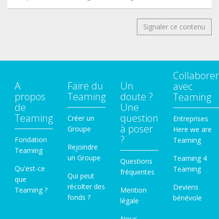
Signaler ce contenu
Collaborer
A
Faire du
Un
avec
propos
Teaming
doute ?
Teaming
de
Une
Teaming
question
Créer un
Entreprises
à poser
Groupe
Here we are
?
Fondation
Teaming
Rejoindre
Teaming
un Groupe
Teaming 4
Questions
Qu'est-ce
Teaming
fréquentes
Qui peut
que
récolter des
Deviens
Teaming ?
Mention
fonds ?
bénévole
légale
Nous