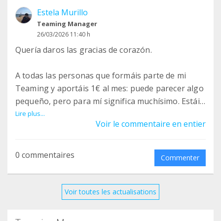
Estela Murillo
Teaming Manager
26/03/2026 11:40 h
Quería daros las gracias de corazón.
A todas las personas que formáis parte de mi
Teaming y aportáis 1€ al mes: puede parecer algo
pequeño, pero para mí significa muchísimo. Estáis
formando parte directa de mi día a día.
Lire plus...
Voir le commentaire en entier
La asistencia personal (AP) es el apoyo humano
que necesito para poder vivir mi vida: desde lo
0 commentaires
Commenter
más básico hasta lo más importante. Es la
persona que me ayuda en mis cuidados, en mi
comunicación y en todo lo que necesito para
Voir toutes les actualisations
poder estar, decidir y participar en sociedad.