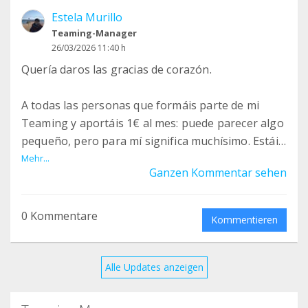
Estela Murillo
Teaming-Manager
26/03/2026 11:40 h
Quería daros las gracias de corazón.
A todas las personas que formáis parte de mi
Teaming y aportáis 1€ al mes: puede parecer algo
pequeño, pero para mí significa muchísimo. Estáis
formando parte directa de mi día a día.
Mehr...
Ganzen Kommentar sehen
La asistencia personal (AP) es el apoyo humano
que necesito para poder vivir mi vida: desde lo
0 Kommentare
Kommentieren
más básico hasta lo más importante. Es la
persona que me ayuda en mis cuidados, en mi
comunicación y en todo lo que necesito para
Alle Updates anzeigen
poder estar, decidir y participar en sociedad.