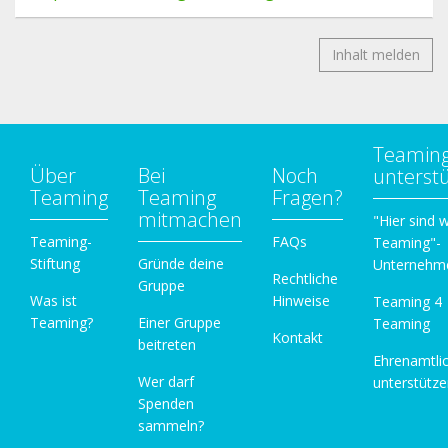
Inhalt melden
Teamin
Über
Bei
Noch
unterst
Teaming
Teaming
Fragen?
mitmachen
"Hier sind w
Teaming-
FAQs
Teaming"-
Stiftung
Gründe deine
Unternehm
Rechtliche
Gruppe
Was ist
Hinweise
Teaming 4
Teaming?
Einer Gruppe
Teaming
Kontakt
beitreten
Ehrenamtli
Wer darf
unterstütz
Spenden
sammeln?