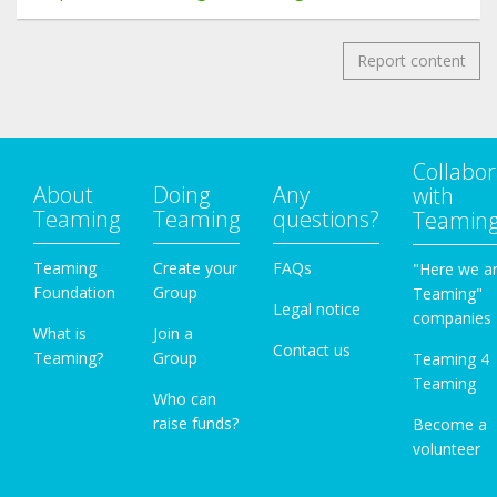
Report content
Collabor
About
Doing
Any
with
Teaming
Teaming
questions?
Teamin
Teaming
Create your
FAQs
"Here we a
Foundation
Group
Teaming"
Legal notice
companies
What is
Join a
Contact us
Teaming?
Group
Teaming 4
Teaming
Who can
raise funds?
Become a
volunteer