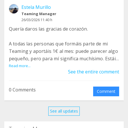
Estela Murillo
Teaming Manager
26/03/2026 11:40 h
Quería daros las gracias de corazón.
A todas las personas que formáis parte de mi
Teaming y aportáis 1€ al mes: puede parecer algo
pequeño, pero para mí significa muchísimo. Estáis
formando parte directa de mi día a día.
Read more...
See the entire comment
La asistencia personal (AP) es el apoyo humano
que necesito para poder vivir mi vida: desde lo
0 Comments
Comment
más básico hasta lo más importante. Es la
persona que me ayuda en mis cuidados, en mi
comunicación y en todo lo que necesito para
See all updates
poder estar, decidir y participar en sociedad.