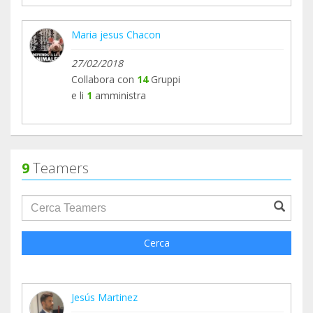
Maria jesus Chacon
27/02/2018
Collabora con
14
Gruppi
e li
1
amministra
9
Teamers
groupProfile.searchForm.search.text???
Cerca
Jesús Martinez