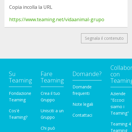
Copia incolla la URL
https://www.teaming.net/vidaanimal-grupo
Segnala il contenuto
Collabo
Su
Fare
Domande?
con
Teaming
Teaming
Teamin
Domande
Fondazione
Crea il tuo
frequenti
Aziende
Teaming
Gruppo
"Eccoci
Note legali
siamo i
Cos'è
Unisciti a un
Teaming"
Contattaci
Teaming?
Gruppo
Teaming 4
Chi può
Teaming