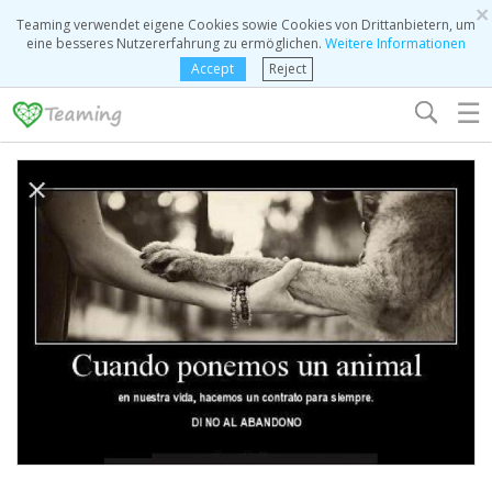
×
Teaming verwendet eigene Cookies sowie Cookies von Drittanbietern, um
eine besseres Nutzererfahrung zu ermöglichen.
Weitere Informationen
Accept
Reject
☰