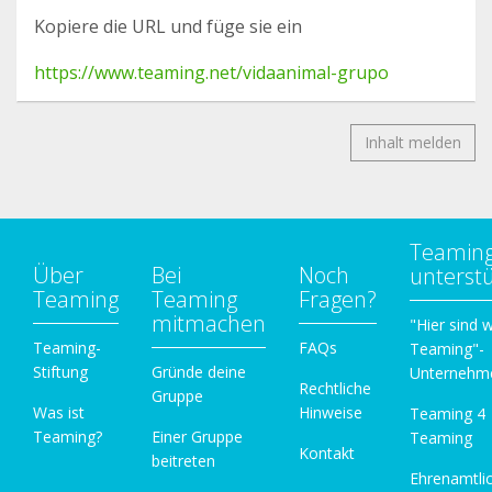
Kopiere die URL und füge sie ein
https://www.teaming.net/vidaanimal-grupo
Inhalt melden
Teamin
Über
Bei
Noch
unterst
Teaming
Teaming
Fragen?
mitmachen
"Hier sind w
Teaming-
FAQs
Teaming"-
Stiftung
Gründe deine
Unternehm
Rechtliche
Gruppe
Was ist
Hinweise
Teaming 4
Teaming?
Einer Gruppe
Teaming
Kontakt
beitreten
Ehrenamtli