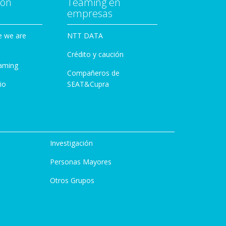
con
Teaming en
empresas
e we are
NTT DATA
Crédito y caución
aming
Compañeros de
io
SEAT&Cupra
Investigación
Personas Mayores
Otros Grupos