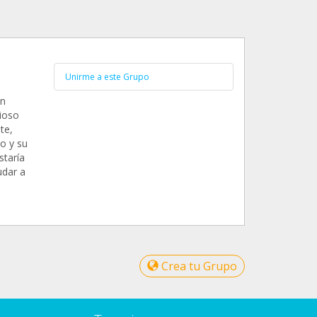
Unirme a este Grupo
un
ioso
te,
o y su
staría
udar a
Crea tu Grupo