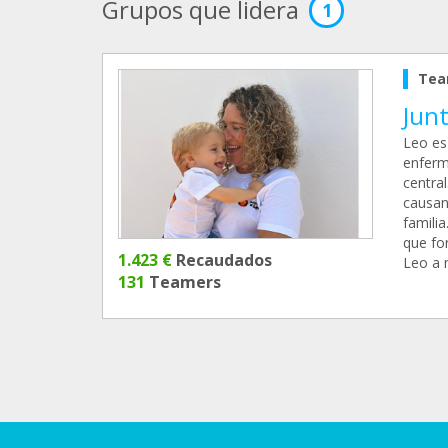
Grupos que lidera
1
Tea
Jun
Leo es
enferm
centra
causan
familia
que fo
1.423 €
Recaudados
Leo a 
131
Teamers