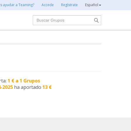
es ayudar a Teaming?
Accede
Regístrate
Español
Buscar
rta:
1 € a 1 Grupos
4-2025
ha aportado
13 €