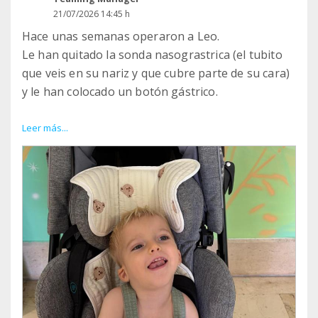
21/07/2026 14:45 h
Hace unas semanas operaron a Leo.
Le han quitado la sonda nasograstrica (el tubito
que veis en su nariz y que cubre parte de su cara)
y le han colocado un botón gástrico.
Esta operación, a priori sencilla, se le ha hecho
Leer más...
para mejorar su calidad de vida y ayudarlo con su
alimentación, a ver si conseguimos que recupere
peso y suba de percentil, que sigue siendo un
“canijillo”.
Os comparto una foto post operación, ¿qué os
parece el cambio?