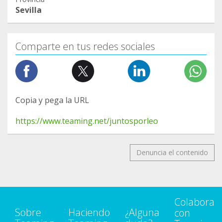
tiempo y las terracitas y con ellas la
Sevilla
improvisación…. Siempre es de agradecer una
ayudita
Comparte en tus redes sociales
Hasta aquí de momento, es todo… pronto vendrán
más buenas noticias… Asique, estad atentos!!!
#sindromedeleigh #buenasnuevas
Copia y pega la URL
#podemoscontodo #juntosporleo #avanzamos
https://www.teaming.net/juntosporleo
Denuncia el contenido
Colabora
Sobre
Haciendo
¿Alguna
con