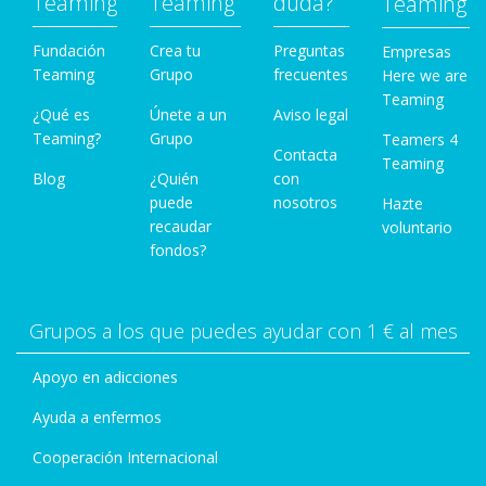
Teaming
Teaming
duda?
Teaming
Fundación
Crea tu
Preguntas
Empresas
Teaming
Grupo
frecuentes
Here we are
Teaming
¿Qué es
Únete a un
Aviso legal
Teaming?
Grupo
Teamers 4
Contacta
Teaming
Blog
¿Quién
con
puede
nosotros
Hazte
recaudar
voluntario
fondos?
Grupos a los que puedes ayudar con 1 € al mes
Apoyo en adicciones
Ayuda a enfermos
Cooperación Internacional