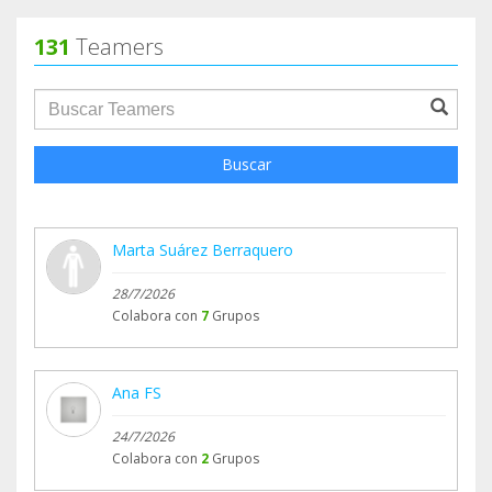
131
Teamers
groupProfile.searchForm.search.text???
Buscar
Marta Suárez Berraquero
28/7/2026
Colabora con
7
Grupos
Ana FS
24/7/2026
Colabora con
2
Grupos