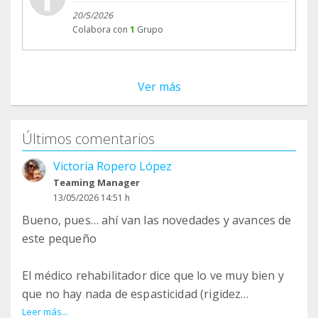
20/5/2026
Colabora con
1
Grupo
Ver más
Últimos comentarios
Victoria Ropero López
Teaming Manager
13/05/2026 14:51 h
Bueno, pues… ahí van las novedades y avances de
este pequeño
El médico rehabilitador dice que lo ve muy bien y
que no hay nada de espasticidad (rigidez
muscular, tensión excesiva -hipertonía - y
Leer más...