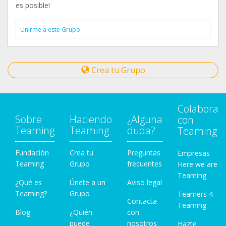
es posible!
Unirme a este Grupo
Crea tu Grupo
Colabora
Sobre
Haciendo
¿Alguna
con
Teaming
Teaming
duda?
Teaming
Fundación
Crea tu
Preguntas
Empresas
Teaming
Grupo
frecuentes
Here we are
Teaming
¿Qué es
Únete a un
Aviso legal
Teaming?
Grupo
Teamers 4
Contacta
Teaming
Blog
¿Quién
con
puede
nosotros
Hazte