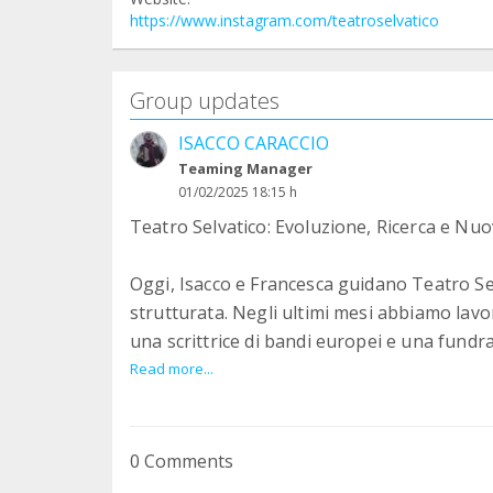
https://www.instagram.com/teatroselvatico
Group updates
ISACCO CARACCIO
Teaming Manager
01/02/2025 18:15 h
Teatro Selvatico: Evoluzione, Ricerca e Nuo
Oggi, Isacco e Francesca guidano Teatro Se
strutturata. Negli ultimi mesi abbiamo lavo
una scrittrice di bandi europei e una fundra
duratura.
Read more...
Abbiamo rafforzato la collaborazione con l’
nostro raggio d’azione in scuole superiori, 
0 Comments
specifico su danzatori, performer e artisti