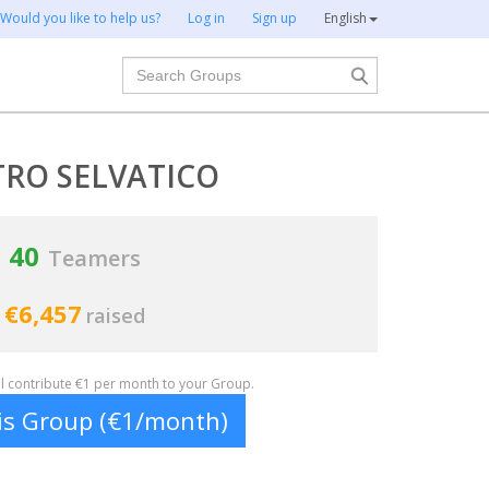
Would you like to help us?
Log in
Sign up
English
Search
TRO SELVATICO
40
Teamers
€6,457
raised
ill contribute €1 per month to your Group.
his Group (€1/month)