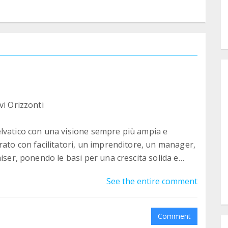
vi Orizzonti
lvatico con una visione sempre più ampia e
rato con facilitatori, un imprenditore, un manager,
iser, ponendo le basi per una crescita solida e
See the entire comment
Unione Buddhista Italiana (UBI), ampliando il
con i più piccoli e nel mondo artistico, con un focus
Comment
. A Torino è nato un corso permanente, mentre i