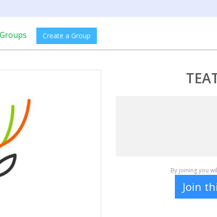
Groups
Create a Group
TEA
By joining you w
Join t