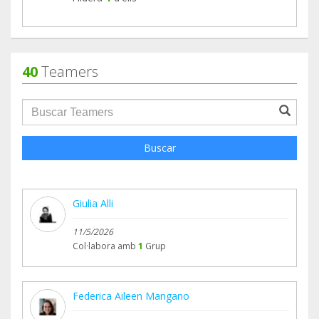
40
Teamers
groupProfile.searchForm.search.text???
Buscar
Giulia Alli
11/5/2026
Col·labora amb
1
Grup
Federica Aileen Mangano