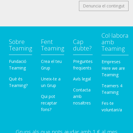
Denuncia el contingut
Col·labora
Sobre
Fent
Cap
amb
Teaming
Teaming
dubte?
Teaming
Fundació
Crea el teu
Preguntes
Empreses
Teaming
Grup
freqüents
Here we are
Teaming
Què és
Uneix-te a
Avís legal
Teaming?
un Grup
Teamers 4
Contacta
Teaming
Qui pot
amb
recaptar
nosaltres
Fes-te
fons?
voluntari/a
Grups als que pots ajudar amb 1 € al mes