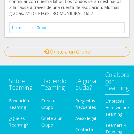
continuar con nuestra labor. Los fondos serán destinados
a la causa a través de una cuenta de asociación. Muchas
gracias. Nº DE REGISTRO MUNICIPAL:1657
Unirme a este Grupo
Únete a un Grupo
Colabora
Sobre
Haciendo
¿Alguna
con
Teaming
Teaming
duda?
Teaming
Fundación
Crea tu
Preguntas
Empresas
Teaming
Grupo
frecuentes
Here we are
Teaming
¿Qué es
Únete a un
Aviso legal
Teaming?
Grupo
Teamers 4
Contacta
Teaming