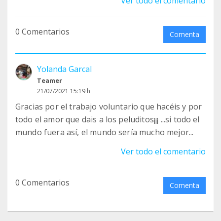
Ver todo el comentario
ellas no podemos rescatar mas
perretes....actualmente estamos un poco
0 Comentarios
atascad@s porque no tenemos casas nuevas y hay
Comenta
casos que nos gustaría rescatar, animaros!
Nosotros cubrimos todos los gastos, y estarás
Yolanda Garcal
atendido por el equipo de Defaniva durante todo
Teamer
el proceso, si estás interesad@ o quieres mas
21/07/2021 15:19 h
información escríbenos a: defaniva@gmail.com
Gracias por el trabajo voluntario que hacéis y por
todo el amor que dais a los peluditos¡¡¡ ...si todo el
Un abrazo a todos!!
mundo fuera así, el mundo sería mucho mejor...
Ver todo el comentario
0 Comentarios
Comenta