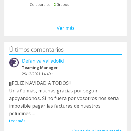
Colabora con
2
Grupos
Ver más
Últimos comentarios
Defaniva Valladolid
Teaming Manager
29/12/2021 14:49 h
¡¡¡FELIZ NAVIDAD A TODOS!!!
Un año más, muchas gracias por seguir
apoyándonos, Si no fuera por vosotros nos sería
imposible pagar las facturas de nuestros
peludines.
También queremos animaros a ser casa de
Leer más...
acogida, es una experiencia muy gratificante y sin