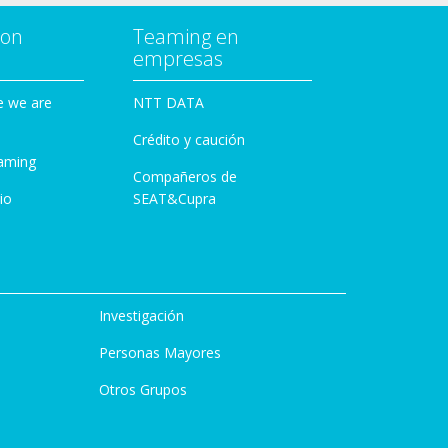
con
Teaming en
empresas
e we are
NTT DATA
Crédito y caución
aming
Compañeros de
io
SEAT&Cupra
Investigación
Personas Mayores
Otros Grupos