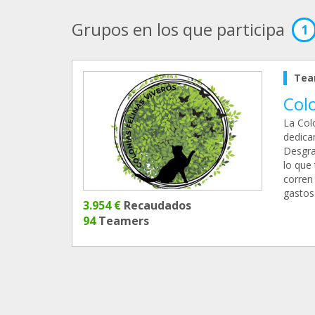
Grupos en los que participa
1
Tea
Colo
La Col
dedica
Desgra
lo que 
corren
gastos
3.954 €
Recaudados
94
Teamers