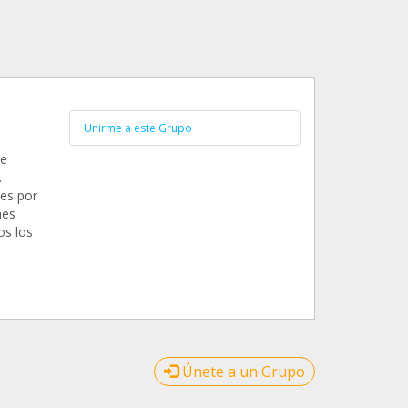
Unirme a este Grupo
ue
.
es por
nes
os los
Únete a un Grupo