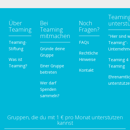
Teamin
Über
Bei
Noch
unterst
Teaming
Teaming
Fragen?
mitmachen
"Hier sind w
Teaming-
FAQs
Teaming"-
Stiftung
Gründe deine
Unternehm
Rechtliche
Gruppe
Was ist
Hinweise
Teaming 4
Teaming?
Einer Gruppe
Teaming
Kontakt
beitreten
Ehrenamtli
Wer darf
unterstütz
Spenden
sammeln?
Gruppen, die du mit 1 € pro Monat unterstützen
kannst