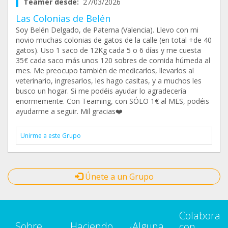
Teamer desde:
27/03/2026
Las Colonias de Belén
Soy Belén Delgado, de Paterna (Valencia). Llevo con mi
novio muchas colonias de gatos de la calle (en total +de 40
gatos). Uso 1 saco de 12Kg cada 5 o 6 días y me cuesta
35€ cada saco más unos 120 sobres de comida húmeda al
mes. Me preocupo también de medicarlos, llevarlos al
veterinario, ingresarlos, les hago casitas, y a muchos les
busco un hogar. Si me podéis ayudar lo agradecería
enormemente. Con Teaming, con SÓLO 1€ al MES, podéis
ayudarme a seguir. Mil gracias❤️
Unirme a este Grupo
Únete a un Grupo
Colabora
Sobre
Haciendo
¿Alguna
con