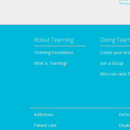
About Teaming
Doing Tea
Teaming Foundation
Create your Gr
What is Teaming?
Join a Group
Who can raise 
Addictions
Defen
Patient care
Disabi