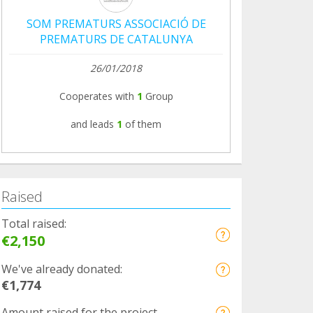
SOM PREMATURS ASSOCIACIÓ DE
PREMATURS DE CATALUNYA
26/01/2018
Cooperates with
1
Group
and leads
1
of them
Raised
Total raised:
€2,150
We've already donated:
€1,774
Amount raised for the project