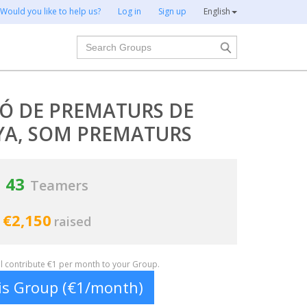
Would you like to help us?
Log in
Sign up
English
Search
IÓ DE PREMATURS DE
A, SOM PREMATURS
43
Teamers
€2,150
raised
ill contribute €1 per month to your Group.
his Group (€1/month)