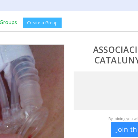
Groups
Create a Group
ASSOCIAC
CATALUNY
By joining you w
Join t