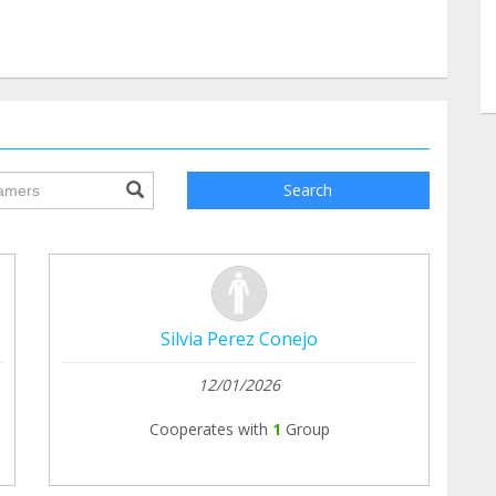
ile.searchForm.search.text???
Search
Silvia Perez Conejo
12/01/2026
Cooperates with
1
Group