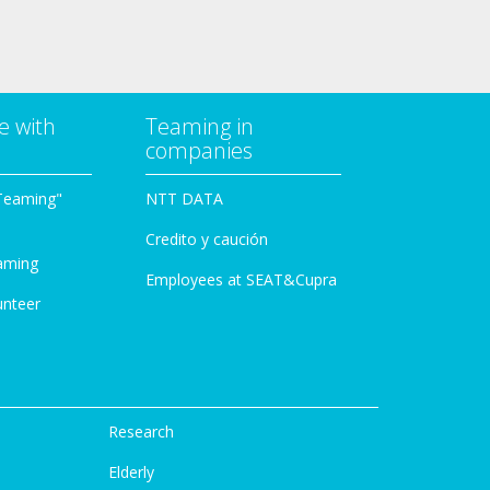
e with
Teaming in
companies
Teaming"
NTT DATA
Credito y caución
aming
Employees at SEAT&Cupra
unteer
Research
Elderly