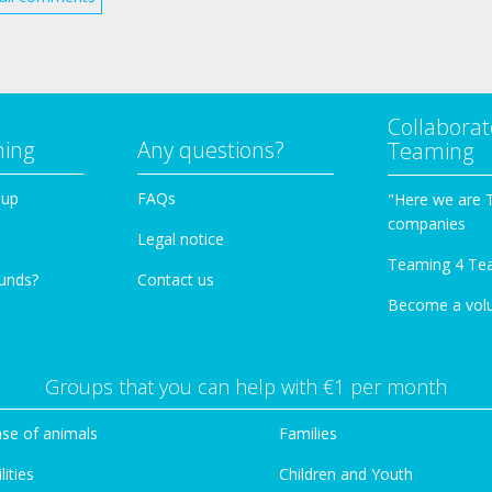
Collaborat
ming
Any questions?
Teaming
oup
FAQs
"Here we are 
companies
Legal notice
Teaming 4 Te
funds?
Contact us
Become a vol
Groups that you can help with €1 per month
se of animals
Families
lities
Children and Youth