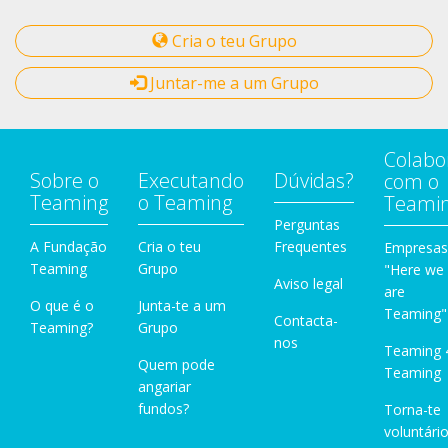
Cria o teu Grupo
Juntar-me a um Grupo
Colabo
Sobre o
Executando
Dúvidas?
com o
Teaming
o Teaming
Teami
Perguntas
A Fundação
Cria o teu
Frequentes
Empresas
Teaming
Grupo
"Here we
Aviso legal
are
O que é o
Junta-te a um
Teaming"
Contacta-
Teaming?
Grupo
nos
Teaming 
Quem pode
Teaming
angariar
fundos?
Torna-te
voluntário