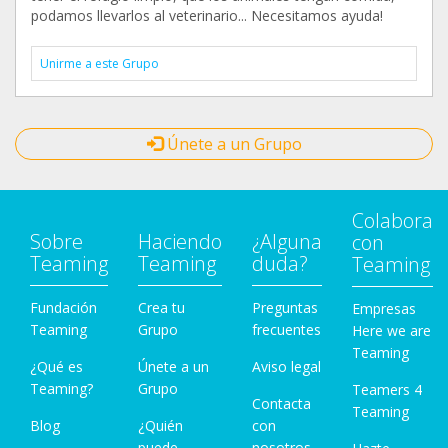
podamos llevarlos al veterinario... Necesitamos ayuda!
Unirme a este Grupo
Únete a un Grupo
Colabora
Sobre
Haciendo
¿Alguna
con
Teaming
Teaming
duda?
Teaming
Fundación
Crea tu
Preguntas
Empresas
Teaming
Grupo
frecuentes
Here we are
Teaming
¿Qué es
Únete a un
Aviso legal
Teaming?
Grupo
Teamers 4
Contacta
Teaming
Blog
¿Quién
con
puede
nosotros