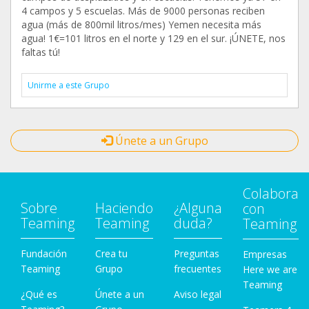
4 campos y 5 escuelas. Más de 9000 personas reciben
agua (más de 800mil litros/mes) Yemen necesita más
agua! 1€=101 litros en el norte y 129 en el sur. ¡ÚNETE, nos
faltas tú!
Unirme a este Grupo
Únete a un Grupo
Colabora
Sobre
Haciendo
¿Alguna
con
Teaming
Teaming
duda?
Teaming
Fundación
Crea tu
Preguntas
Empresas
Teaming
Grupo
frecuentes
Here we are
Teaming
¿Qué es
Únete a un
Aviso legal