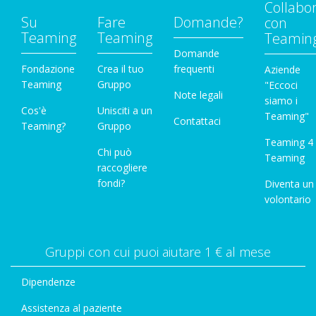
Collabo
Su
Fare
Domande?
con
Teaming
Teaming
Teamin
Domande
Fondazione
Crea il tuo
frequenti
Aziende
Teaming
Gruppo
"Eccoci
Note legali
siamo i
Cos'è
Unisciti a un
Teaming"
Contattaci
Teaming?
Gruppo
Teaming 4
Chi può
Teaming
raccogliere
fondi?
Diventa un
volontario
Gruppi con cui puoi aiutare 1 € al mese
Dipendenze
Assistenza al paziente