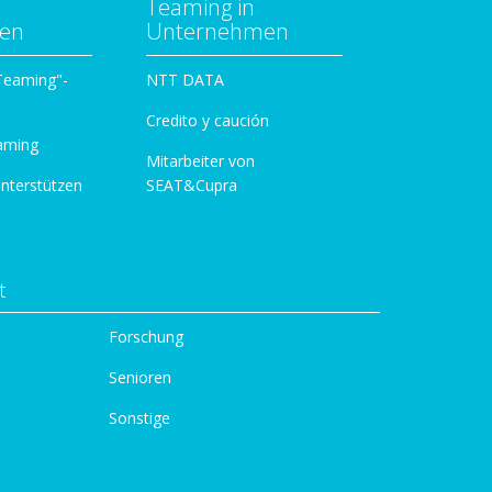
Teaming in
zen
Unternehmen
 Teaming"-
NTT DATA
Credito y caución
aming
Mitarbeiter von
unterstützen
SEAT&Cupra
t
Forschung
Senioren
Sonstige