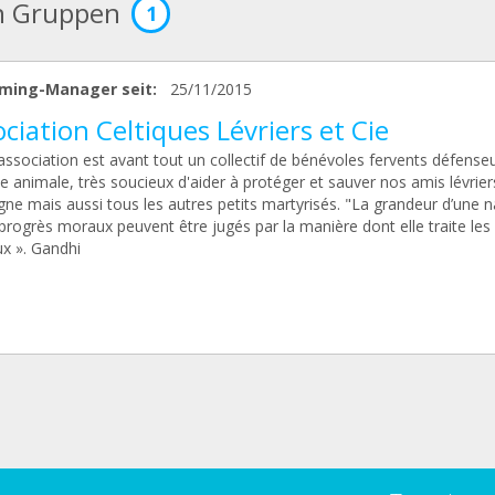
n Gruppen
1
ming-Manager seit:
25/11/2015
ciation Celtiques Lévriers et Cie
association est avant tout un collectif de bénévoles fervents défense
e animale, très soucieux d'aider à protéger et sauver nos amis lévrier
ne mais aussi tous les autres petits martyrisés. "La grandeur d’une n
progrès moraux peuvent être jugés par la manière dont elle traite les
x ». Gandhi