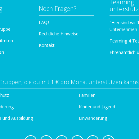
Teaming
g
Noch Fragen?
unterstüt
n
FAQs
"Hier sind wir
ruppe
Unternehmen
Rechtliche Hinweise
itreten
Teaming 4 Te
Kontakt
en
Ehrenamtlich 
Gruppen, die du mit 1 € pro Monat unterstützen kanns
chutz
Familien
derung
Kinder und Jugend
e und Ausbildung
Einwanderung