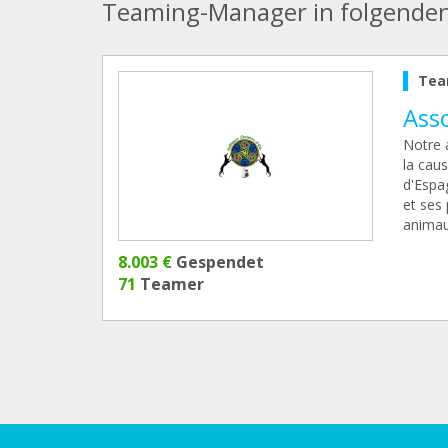
Teaming-Manager in folgende
Tea
Asso
Notre 
la caus
d'Espag
et ses 
animau
8.003 €
Gespendet
71
Teamer