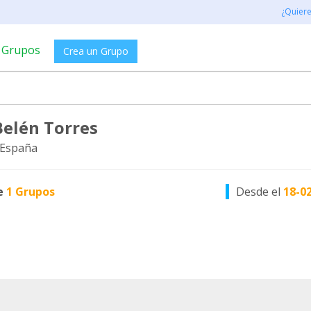
¿Quier
Grupos
Crea un Grupo
Belén Torres
 España
e
1 Grupos
Desde el
18-0