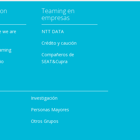
con
Teaming en
empresas
e we are
NTT DATA
Crédito y caución
aming
Compañeros de
io
SEAT&Cupra
Investigación
Personas Mayores
Otros Grupos