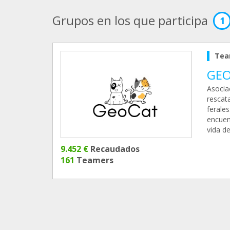
Grupos en los que participa
1
Tea
GEO
Asocia
rescat
ferales
encuen
vida d
9.452 €
Recaudados
161
Teamers