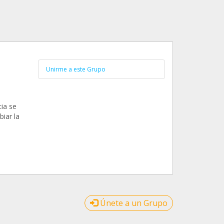
Unirme a este Grupo
cia se
iar la
Únete a un Grupo