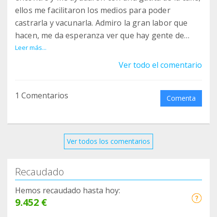
ellos me facilitaron los medios para poder
castrarla y vacunarla. Admiro la gran labor que
hacen, me da esperanza ver que hay gente de
gran corazón que ayuda a los animalitos de la
Leer más...
calle. Me he unido al teaming para aportar mi
Ver todo el comentario
granito de arena. Muchas gracias de verdad.
1 Comentarios
Comenta
Ver todos los comentarios
Recaudado
Hemos recaudado hasta hoy:
9.452 €