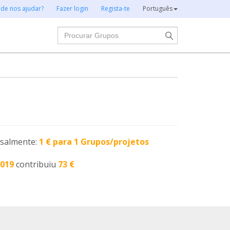
 de nos ajudar?
Fazer login
Regista-te
Português
Procurar
nsalmente:
1 € para 1 Grupos/projetos
2019
contribuiu
73 €