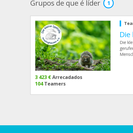
Grupos de que é líder
1
Tea
Die 
Die kl
gerufe
Mensch
3 423 €
Arrecadados
104
Teamers