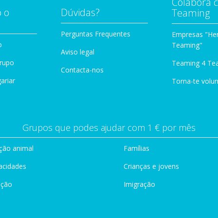
Colabora 
 o
Dúvidas?
Teaming
Perguntas Frequentes
Empresas "Her
o
Teaming"
Aviso legal
Grupo
Teaming 4 Te
Contacta-nos
ariar
Torna-te volun
Grupos que podes ajudar com 1 € por mês
ção animal
Famílias
acidades
Crianças e jovens
ação
Imigração