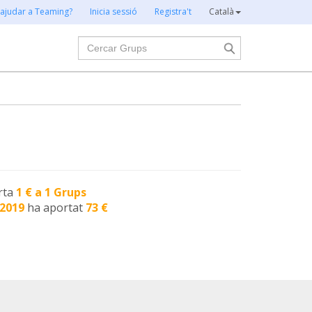
 ajudar a Teaming?
Inicia sessió
Registra't
Català
Cercar
rta
1 € a 1 Grups
-2019
ha aportat
73 €