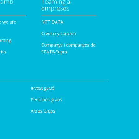
a amb
Teaming a
empreses
e we are
NTT DATA
Credito y caución
aming
Companys i companyes de
i/a
SEAT&Cupra
Investigació
Persones grans
Altres Grups