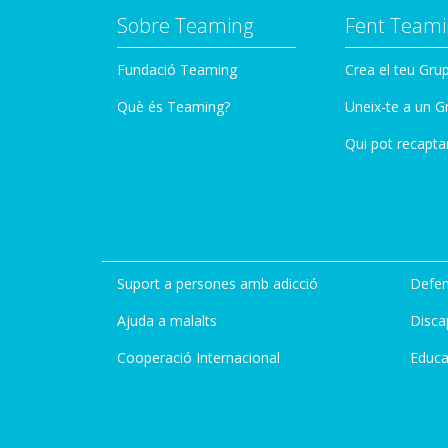
Sobre Teaming
Fent Teami
Fundació Teaming
Crea el teu Gru
Què és Teaming?
Uneix-te a un G
Qui pot recapta
Suport a persones amb adicció
Defen
Ajuda a malalts
Disca
Cooperació Internacional
Educa