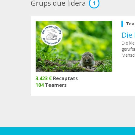
Grups que lidera
1
Tea
Die 
Die kl
gerufe
Mensch
3.423 €
Recaptats
104
Teamers