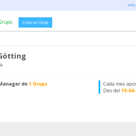
Vols
Grups
Crea un Grup
Götting
a
Manager de
1 Grups
Cada mes apo
Des del
19-04