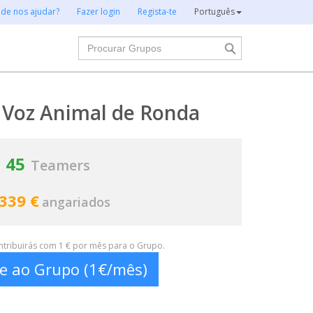
 de nos ajudar?
Fazer login
Regista-te
Português
Procurar
 Voz Animal de Ronda
45
Teamers
 339 €
angariados
ontribuirás com 1 € por mês para o Grupo.
te ao Grupo (1€/mês)