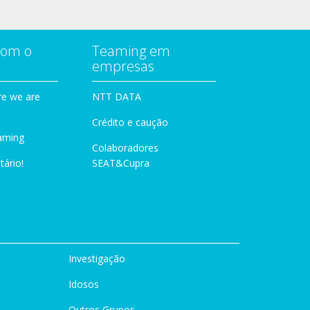
com o
Teaming em
empresas
e we are
NTT DATA
Crédito e caução
aming
Colaboradores
tário!
SEAT&Cupra
Investigação
Idosos
Outros Grupos