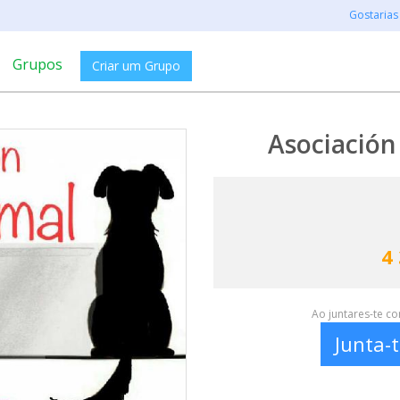
Gostarias
Grupos
Criar um Grupo
Asociación
4
Ao juntares-te c
Junta-