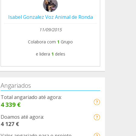
Isabel Gonzalez Voz Animal de Ronda
11/09/2015
Colabora com
1
Grupo
e lidera
1
deles
Angariados
Total angariado até agora:
4 339 €
Doamos até agora:
4 127 €
Valor angariado para o projeto