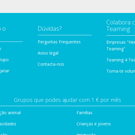
Colabora 
 o
Dúvidas?
Teaming
Perguntas Frequentes
Empresas "Her
o
Teaming"
Aviso legal
Grupo
Teaming 4 Te
Contacta-nos
ariar
Torna-te volun
Grupos que podes ajudar com 1 € por mês
ção animal
Famílias
acidades
Crianças e jovens
ação
Imigração