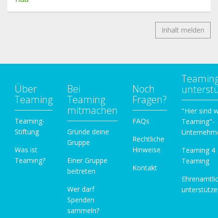
Inhalt melden
Teamin
Über
Bei
Noch
unterst
Teaming
Teaming
Fragen?
mitmachen
"Hier sind w
Teaming-
FAQs
Teaming"-
Stiftung
Gründe deine
Unternehm
Rechtliche
Gruppe
Was ist
Hinweise
Teaming 4
Teaming?
Einer Gruppe
Teaming
Kontakt
beitreten
Ehrenamtli
Wer darf
unterstütz
Spenden
sammeln?