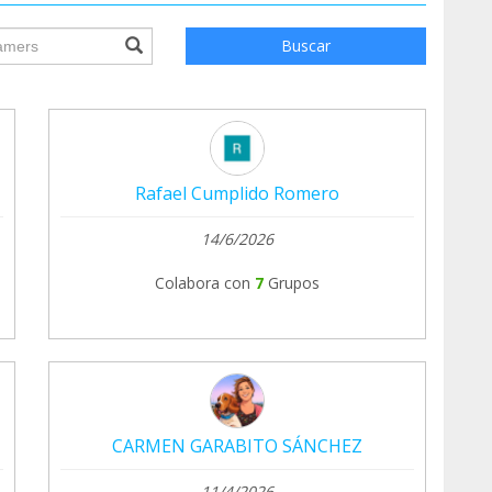
ile.searchForm.search.text???
Buscar
Rafael Cumplido Romero
14/6/2026
Colabora con
7
Grupos
CARMEN GARABITO SÁNCHEZ
11/4/2026