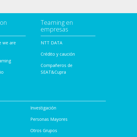
con
Teaming en
empresas
e we are
NTT DATA
Crédito y caución
aming
Compañeros de
io
SEAT&Cupra
Investigación
Personas Mayores
Otros Grupos