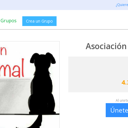
¿Quier
Grupos
Crea un Grupo
Asociación
4.
Al unir
Únete