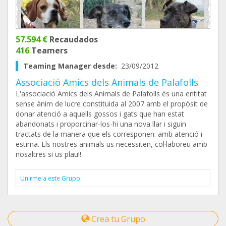
57.594 €
Recaudados
416
Teamers
Teaming Manager desde:
23/09/2012
Associació Amics dels Animals de Palafolls
L'associació Amics dels Animals de Palafolls és una entitat
sense ànim de lucre constituida al 2007 amb el propòsit de
donar atenció a aquells gossos i gats que han estat
abandonats i proporcinar-los-hi una nova llar i siguin
tractats de la manera que els corresponen: amb atenció i
estima. Els nostres animals us necessiten, col·laboreu amb
nosaltres si us plau!!
Unirme a este Grupo
Crea tu Grupo