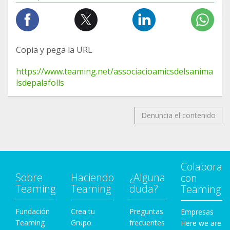
Copia y pega la URL
https://www.teaming.net/associacioamicsdelsanima
lsdepalafolls
Denuncia el contenido
Colabora
Sobre
Haciendo
¿Alguna
con
Teaming
Teaming
duda?
Teaming
Fundación
Crea tu
Preguntas
Empresas
Teaming
Grupo
frecuentes
Here we are