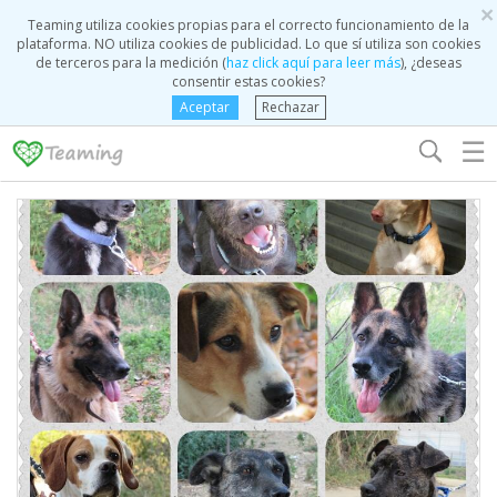
×
Teaming utiliza cookies propias para el correcto funcionamiento de la
plataforma. NO utiliza cookies de publicidad. Lo que sí utiliza son cookies
de terceros para la medición (
haz click aquí para leer más
), ¿deseas
consentir estas cookies?
Aceptar
Rechazar
☰