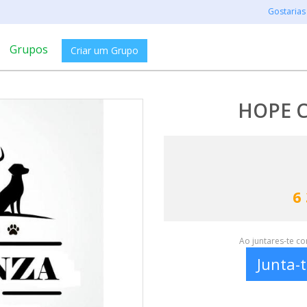
Gostarias
Grupos
Criar um Grupo
HOPE 
6
Ao juntares-te c
Junta-