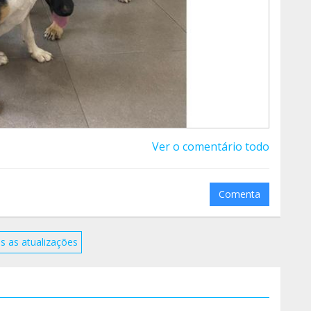
Ver o comentário todo
Comenta
s as atualizações