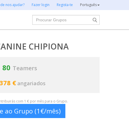
 de nos ajudar?
Fazer login
Regista-te
Português
Procurar
CANINE CHIPIONA
80
Teamers
 378 €
angariados
ontribuirás com 1 € por mês para o Grupo.
te ao Grupo (1€/mês)