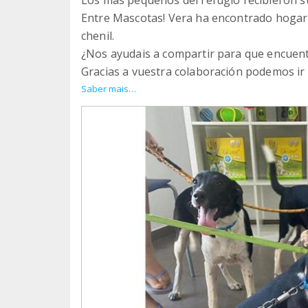
Entre Mascotas! Vera ha encontrado hogar 
chenil.
¿Nos ayudais a compartir para que encuen
Gracias a vuestra colaboración podemos ir
seguir mejorando el refugio. GRACIAS
Saber mais…