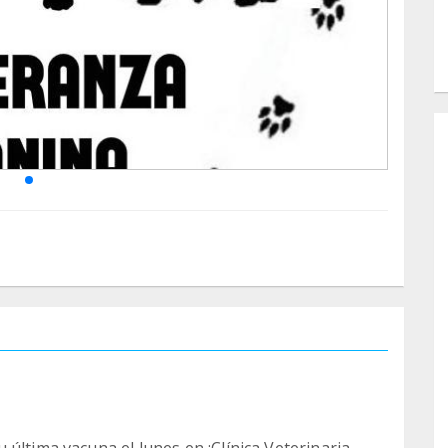
última vacuna el lunes en ¡Clínica Veterinaria