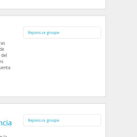
Rejoins ce groupe
ras
 de
 del
es
uenta
ncia
Rejoins ce groupe
.
n la