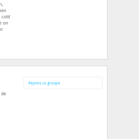
m,
hen
 cold
se on
so
Rejoins ce groupe
 de