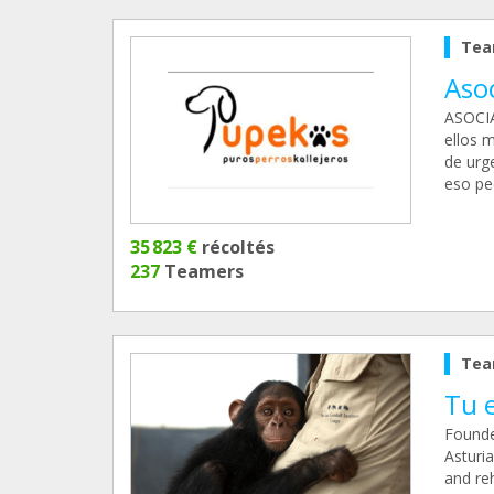
Tea
Aso
ASOCIA
ellos 
de urg
eso pe
35 823 €
récoltés
237
Teamers
Tea
Tu e
Founde
Asturia
and reh