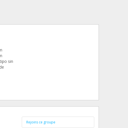
un
on
ipo sin
de
Rejoins ce groupe