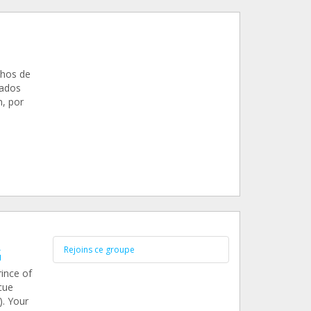
hos de
tados
, por
G
Rejoins ce groupe
ince of
cue
). Your