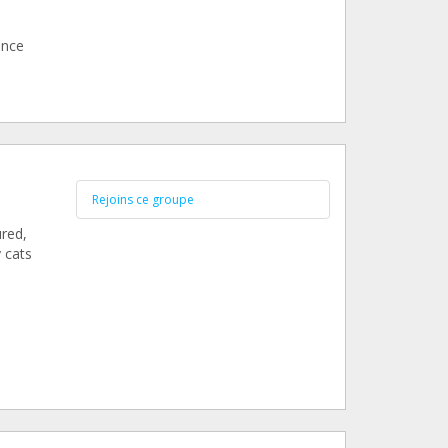
ence
Rejoins ce groupe
ured,
 cats