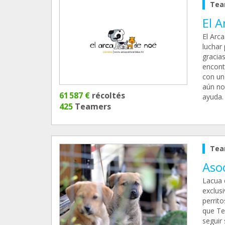
Tea
El 
El Arc
luchar 
gracia
encont
con un
aún no
61 587 €
récoltés
ayuda.
425
Teamers
Tea
Aso
Lacua 
exclus
perrit
que Te
seguir