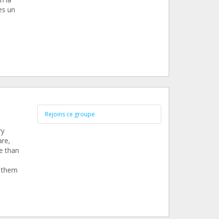
es un
Rejoins ce groupe
ry
are,
e than
e them