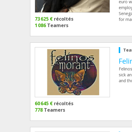
euro w
employ
Senega
73 625 €
récoltés
for man
1 086
Teamers
Tea
Fel
Felinos
sick a
and th
60 645 €
récoltés
778
Teamers