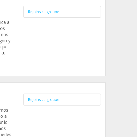
Rejoins ce groupe
ica a
mos
e nos
gno y
 que
 tu
Rejoins ce groupe
emos
to a
r lo
mos
Puedes