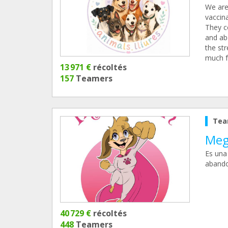
We are
vaccin
They c
and abo
the st
much f
13 971 €
récoltés
157
Teamers
Tea
Meg
Es una
abando
40 729 €
récoltés
448
Teamers