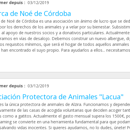
mer depuis :
03/12/2019
Arca de Noé de Córdoba
a de Noé de Córdoba es una asociación sin ánimo de lucro que se ded
por los derechos de los animales y a velar por su bienestar. Subsisti
s al apoyo de nuestros socios y a donativos particulares. Actualment
ramos en vías de desalojo. Debemos construir un nuevo albergue, di
os requisitos mínimos, que será el hogar de todos aquellos animales
 han encontrado el suyo propio. Para ayudarlos a ellos... necesitamos
mer depuis :
03/12/2019
ciación Protectora de Animales "Lacua"
es la única protectora de animales de Alzira. Funcionamos y depend
ivamente de las casas de acogida voluntarias que deciden acoger tan
os como a gatitos. Actualmente el gasto mensual supera los 1500€, po
aming se convierte en una herramienta fundamental para que poda
 salvando vidas inocentes. Si quieres ayudarnos, no lo dudes, únete! 