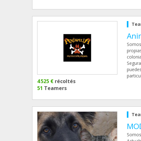
Tea
Ani
Somos 
propia
coloni
Segura 
puedes
particu
4 525 €
récoltés
51
Teamers
Tea
MOD
Somos 
Actual