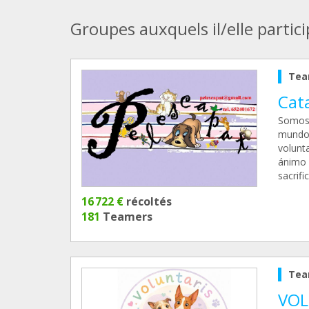
Groupes auxquels il/elle partic
Tea
Cat
Somos 
mundo 
volunt
ánimo 
sacrif
16 722 €
récoltés
181
Teamers
Tea
VOL