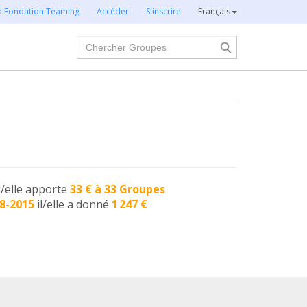
la Fondation Teaming
Accéder
S'inscrire
Français
Chercher
l/elle apporte
33 € à 33 Groupes
8-2015
il/elle a donné
1 247 €