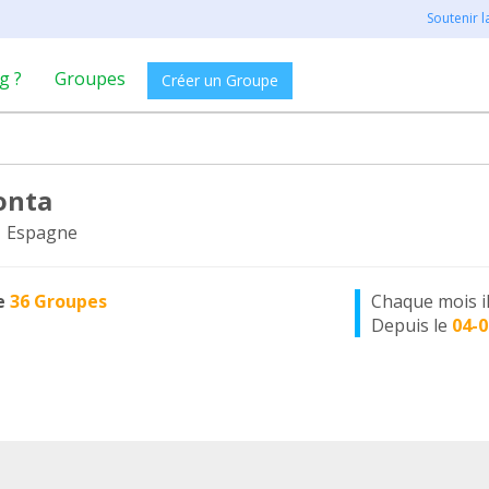
Soutenir 
g ?
Groupes
Créer un Groupe
onta
, Espagne
e
36 Groupes
Chaque mois i
Depuis le
04-0