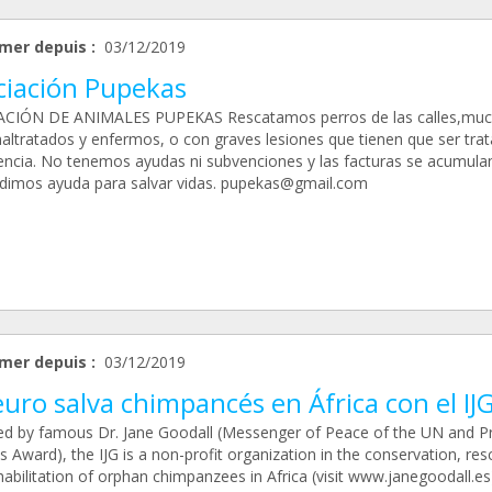
mer depuis :
03/12/2019
ciación Pupekas
CIÓN DE ANIMALES PUPEKAS Rescatamos perros de las calles,muc
maltratados y enfermos, o con graves lesiones que tienen que ser tra
encia. No tenemos ayudas ni subvenciones y las facturas se acumulan
dimos ayuda para salvar vidas. pupekas@gmail.com
mer depuis :
03/12/2019
uro salva chimpancés en África con el IJ
d by famous Dr. Jane Goodall (Messenger of Peace of the UN and Pr
s Award), the IJG is a non-profit organization in the conservation, res
abilitation of orphan chimpanzees in Africa (visit www.janegoodall.es