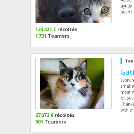
ayuda 
buen h
123 421 €
récoltés
1 731
Teamers
Tea
Gati
Workin
small 
most wi
€1,500 
Thanks 
with th
67 072 €
récoltés
501
Teamers