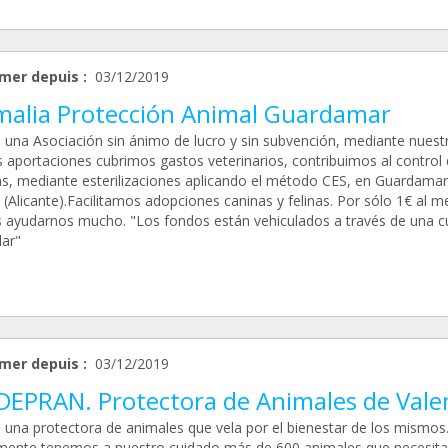
mer depuis :
03/12/2019
malia Protección Animal Guardamar
una Asociación sin ánimo de lucro y sin subvención, mediante nuest
s aportaciones cubrimos gastos veterinarios, contribuimos al control
as, mediante esterilizaciones aplicando el método CES, en Guardamar
(Alicante).Facilitamos adopciones caninas y felinas. Por sólo 1€ al m
 ayudarnos mucho. "Los fondos están vehiculados a través de una c
lar"
mer depuis :
03/12/2019
EPRAN. Protectora de Animales de Vale
una protectora de animales que vela por el bienestar de los mismos
mente tenemos a nuestro cuidado más de 600 animales que necesita