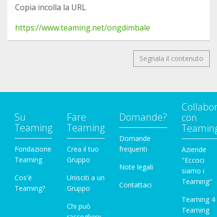
Copia incolla la URL
https://www.teaming.net/ongdimbale
Segnala il contenuto
Collabo
Su
Fare
Domande?
con
Teaming
Teaming
Teamin
Domande
Fondazione
Crea il tuo
frequenti
Aziende
Teaming
Gruppo
"Eccoci
Note legali
siamo i
Cos'è
Unisciti a un
Teaming"
Contattaci
Teaming?
Gruppo
Teaming 4
Chi può
Teaming
raccogliere