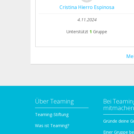
Cristina Hierro Espinosa
4.11.2024
Unterstützt
1
Gruppe
Me
Über Teaming
Bei Teamin
mitmache
Teaming-Stiftung
Gründe deine G
Was ist Teaming?
Einer Gruppe be