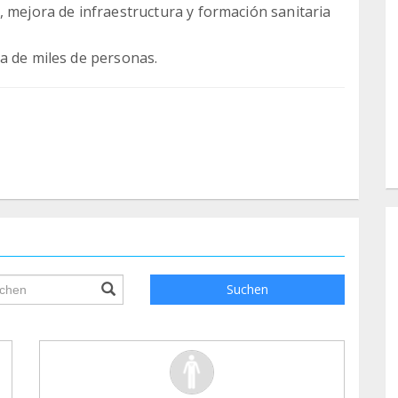
, mejora de infraestructura y formación sanitaria
a de miles de personas.
ile.searchForm.search.text???
Suchen