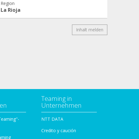
Region
La Rioja
Inhalt melden
Teaming in
zen
Unternehmen
 Teaming"-
NTT DATA
Credito y caución
aming