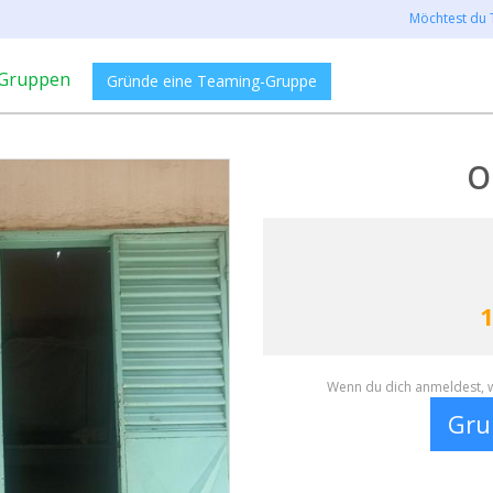
Möchtest du 
Gruppen
Gründe eine Teaming-Gruppe
O
1
Wenn du dich anmeldest, w
Gru