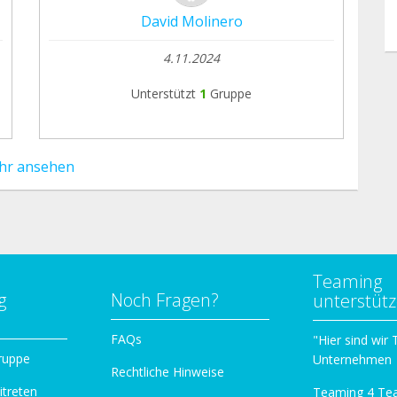
David Molinero
4.11.2024
Unterstützt
1
Gruppe
hr ansehen
Teaming
g
Noch Fragen?
unterstüt
n
FAQs
"Hier sind wir
ruppe
Unternehmen
Rechtliche Hinweise
itreten
Teaming 4 Te