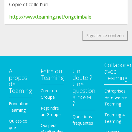
Copie et colle l'url
https://www.teaming.net/ongdimbale
Signaler ce contenu
Collaborer
A
Faire du
Un
avec
propos
Teaming
doute ?
Teaming
de
Une
Teaming
question
Créer un
Entreprises
à poser
Groupe
Here we are
?
Fondation
Teaming
Rejoindre
Teaming
un Groupe
Teaming 4
Questions
Qu'est-ce
Teaming
fréquentes
Qui peut
que
récolter des