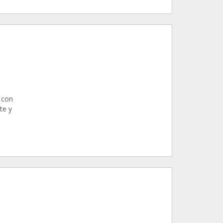
 con
te y