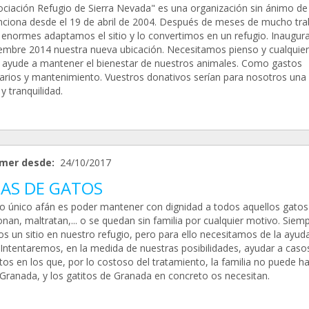
ociación Refugio de Sierra Nevada" es una organización sin ánimo de
nciona desde el 19 de abril de 2004. Después de meses de mucho tra
 enormes adaptamos el sitio y lo convertimos en un refugio. Inaugu
iembre 2014 nuestra nueva ubicación. Necesitamos pienso y cualquie
 ayude a mantener el bienestar de nuestros animales. Como gastos
narios y mantenimiento. Vuestros donativos serían para nosotros una
 y tranquilidad.
mer desde:
24/10/2017
AS DE GATOS
o único afán es poder mantener con dignidad a todos aquellos gatos
an, maltratan,... o se quedan sin familia por cualquier motivo. Siemp
s un sitio en nuestro refugio, pero para ello necesitamos de la ayud
 Intentaremos, en la medida de nuestras posibilidades, ayudar a caso
tos en los que, por lo costoso del tratamiento, la familia no puede h
 Granada, y los gatitos de Granada en concreto os necesitan.