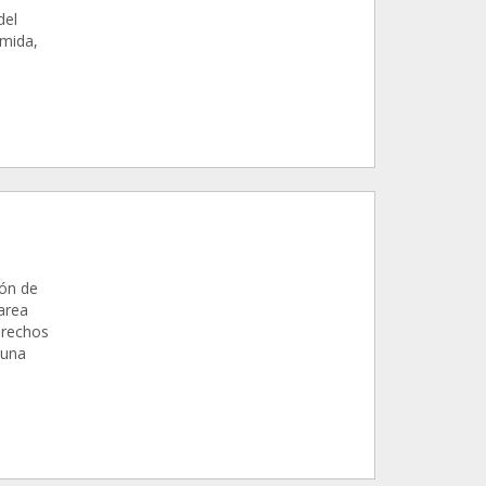
del
mida,
ión de
area
erechos
 una