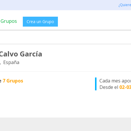
¿Quier
Grupos
Crea un Grupo
 Calvo García
, España
e
7 Grupos
Cada mes apo
Desde el
02-0