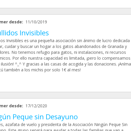
mer desde:
11/10/2019
lidos Invisibles
dos Invisibles es una pequeña asociación sin ánimo de lucro dedicada
ar, cuidar y buscar un hogar a los gatos abandonados de Granada y
dores. No tenemos refugio para gatos, ni instalaciones, ni recursos
icos. Por ello nuestra capacidad es limitada, ¡pero lo compensamos
lusión! ^_^ Y gracias a las casas de acogida y las donaciones. ¡Aníma
tú también a los michis por solo 1€ al mes!
mer desde:
17/12/2020
gún Peque sin Desayuno
és, azafata de vuelo y presidenta de la Asociación Ningún Peque Sin
no. Este grupo servirá para ayudar a todas las familias que van a