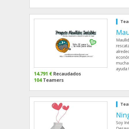
Tea
Maul
Maulli
rescat
alrede
económ
mucha i
ayuda 
14.791 €
Recaudados
104
Teamers
Tea
Nin
Soy In
Desayu