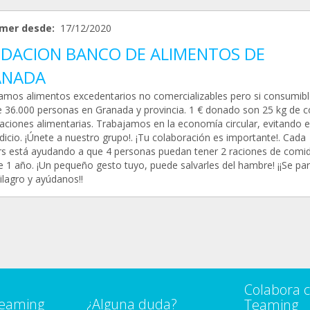
mer desde:
17/12/2020
DACION BANCO DE ALIMENTOS DE
ANADA
amos alimentos excedentarios no comercializables pero si consumibl
 36.000 personas en Granada y provincia. 1 € donado son 25 kg de 
raciones alimentarias. Trabajamos en la economía circular, evitando e
icio. ¡Únete a nuestro grupo!. ¡Tu colaboración es importante!. Cada
s está ayudando a que 4 personas puedan tener 2 raciones de comi
e 1 año. ¡Un pequeño gesto tuyo, puede salvarles del hambre! ¡¡Se par
ilagro y ayúdanos!!
Colabora 
Teaming
¿Alguna duda?
Teaming