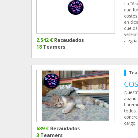
La “As
que fu
costes
en dic
que os
veteri
2.542 €
Recaudados
alegría
18
Teamers
Tea
COS
Nuestr
abandon
haremo
todos.
concre
cargo.
689 €
Recaudados
3
Teamers