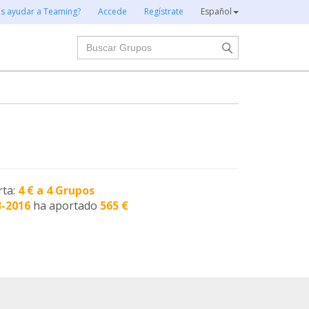
es ayudar a Teaming?
Accede
Regístrate
Español
Buscar
rta:
4 € a 4 Grupos
3-2016
ha aportado
565 €