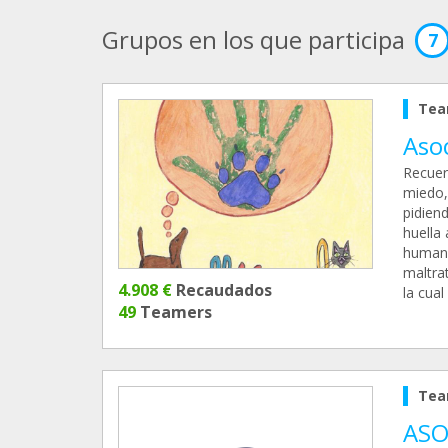
Grupos en los que participa
7
Tea
Aso
Recuerd
miedo,
pidiend
huella
humano
maltra
4.908 €
Recaudados
la cua
49
Teamers
Tea
ASO