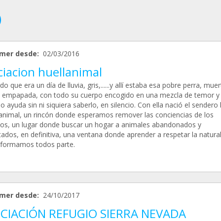
mer desde:
02/03/2016
ciacion huellanimal
o que era un día de lluvia, gris,......y allí estaba esa pobre perra, mue
 empapada, con todo su cuerpo encogido en una mezcla de temor y f
o ayuda sin ni siquiera saberlo, en silencio. Con ella nació el sendero
 animal, un rincón donde esperamos remover las conciencias de los
s, un lugar donde buscar un hogar a animales abandonados y
tados, en definitiva, una ventana donde aprender a respetar la natura
l formamos todos parte.
mer desde:
24/10/2017
CIACIÓN REFUGIO SIERRA NEVADA