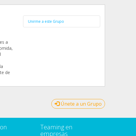
Unirme a este Grupo
es a
comida,
l
da
te de
Únete a un Grupo
con
Teaming en
empresas