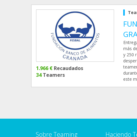
Tea
FUN
GR
Entreg
más de
y 250 
desperd
teamer
1.966 €
Recaudados
durant
34
Teamers
este m
Sobre Teaming
Haciendo 