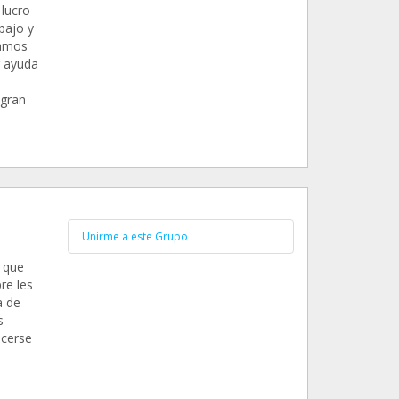
 lucro
bajo y
ramos
r ayuda
 gran
Unirme a este Grupo
 que
re les
a de
s
acerse