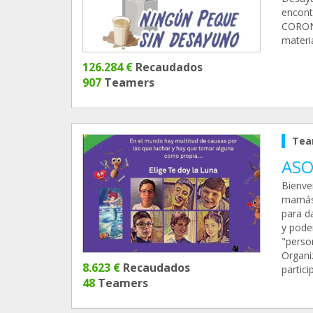
encont
CORONA
materia
126.284 €
Recaudados
907
Teamers
Tea
ASO
Bienve
mamás 
para d
y poder
"perso
Organi
8.623 €
Recaudados
partici
48
Teamers