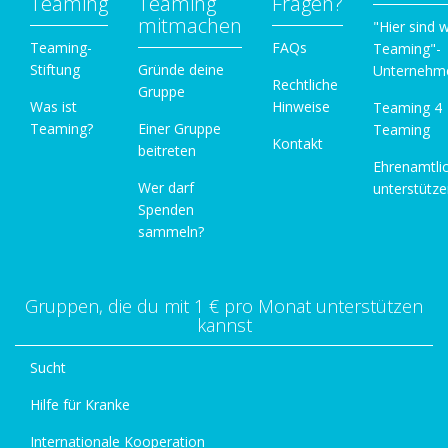
Teaming
Teaming
Fragen?
mitmachen
"Hier sind w
Teaming-
FAQs
Teaming"-
Stiftung
Gründe deine
Unternehm
Rechtliche
Gruppe
Was ist
Hinweise
Teaming 4
Teaming?
Einer Gruppe
Teaming
Kontakt
beitreten
Ehrenamtli
Wer darf
unterstütz
Spenden
sammeln?
Gruppen, die du mit 1 € pro Monat unterstützen
kannst
Sucht
Hilfe für Kranke
Internationale Kooperation