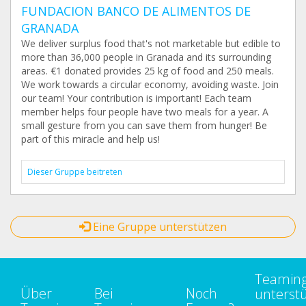
FUNDACION BANCO DE ALIMENTOS DE
GRANADA
We deliver surplus food that's not marketable but edible to
more than 36,000 people in Granada and its surrounding
areas. €1 donated provides 25 kg of food and 250 meals.
We work towards a circular economy, avoiding waste. Join
our team! Your contribution is important! Each team
member helps four people have two meals for a year. A
small gesture from you can save them from hunger! Be
part of this miracle and help us!
Dieser Gruppe beitreten
Eine Gruppe unterstützen
Teamin
Über
Bei
Noch
unterst