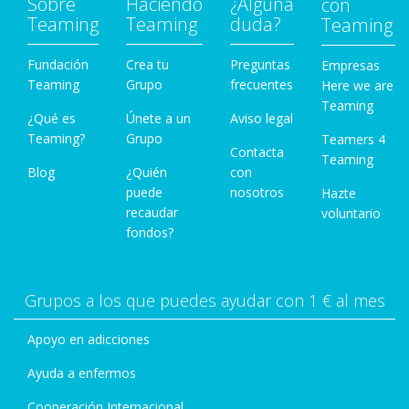
Sobre
Haciendo
¿Alguna
con
Teaming
Teaming
duda?
Teaming
Fundación
Crea tu
Preguntas
Empresas
Teaming
Grupo
frecuentes
Here we are
Teaming
¿Qué es
Únete a un
Aviso legal
Teaming?
Grupo
Teamers 4
Contacta
Teaming
Blog
¿Quién
con
puede
nosotros
Hazte
recaudar
voluntario
fondos?
Grupos a los que puedes ayudar con 1 € al mes
Apoyo en adicciones
Ayuda a enfermos
Cooperación Internacional