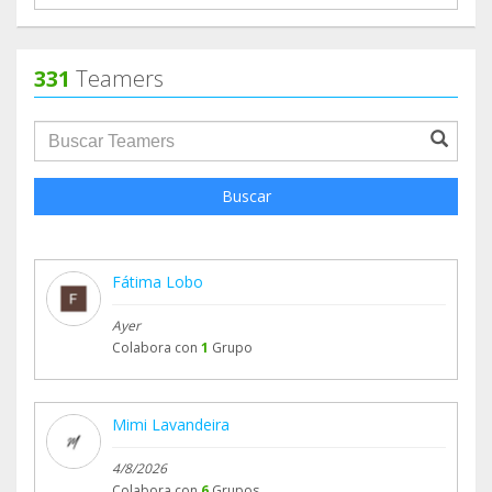
331
Teamers
groupProfile.searchForm.search.text???
Buscar
Fátima Lobo
Ayer
Colabora con
1
Grupo
Mimi Lavandeira
4/8/2026
Colabora con
6
Grupos