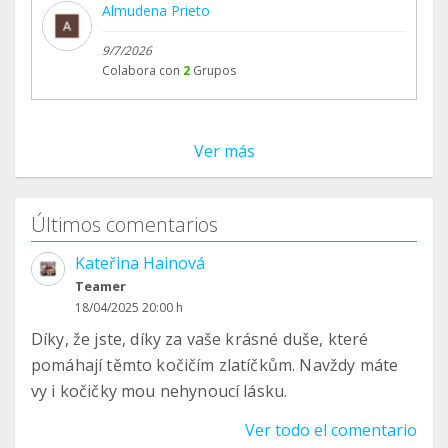
Almudena Prieto
9/7/2026
Colabora con
2
Grupos
Ver más
Últimos comentarios
Kateřina Hainová
Teamer
18/04/2025 20:00 h
Díky, že jste, díky za vaše krásné duše, které
pomáhají těmto kočičím zlatíčkům. Navždy máte
vy i kočičky mou nehynoucí lásku.
Ver todo el comentario