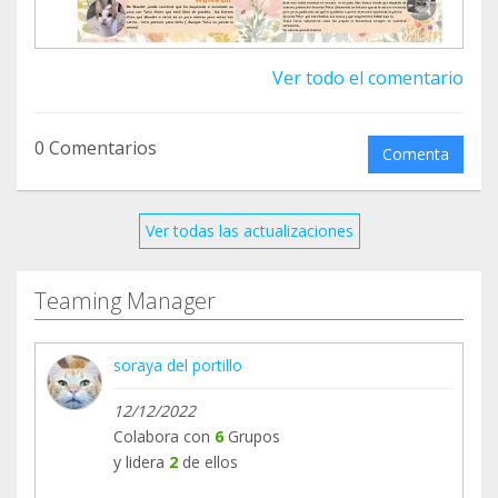
En la newsletter adjunta podéis leer todo el
trabajo realizado. Además, si quieres ir un paso
Ver todo el comentario
más allá y ver cómo crece el gatito que ayudas, te
invitamos a hacerte madrina o padrino desde solo
3€ al mes. Recibirás cada mes nuestra newsletter
0 Comentarios
Comenta
exclusiva con sus avances. ¡Cada apoyo cuenta!
Escríbenos a bombay@teamtraining.com si estás
Ver todas las actualizaciones
interesado.
Teaming Manager
soraya del portillo
12/12/2022
Colabora con
6
Grupos
y lidera
2
de ellos