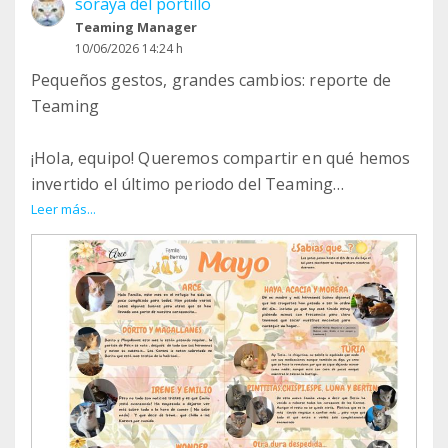
soraya del portillo
Teaming Manager
10/06/2026 14:24 h
Pequeños gestos, grandes cambios: reporte de
Teaming
¡Hola, equipo! Queremos compartir en qué hemos
invertido el último periodo del Teaming
veterinario. Vuestro euro al mes es un salvavidas
Leer más...
constante para:
Cuidados intensivos: Gastos veterinarios de la
familia rescatada de Cuenca.
- Especialistas: La costosa recuperación
oftalmológica de Wonder.
- Cirugías: La operación dental de Turia.
- Honrar su memoria: La atención veterinaria y
despedida de nuestro querido Pekín.