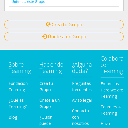
Unirme a este Grupo
Crea tu Grupo
Únete a un Grupo
Colabora
Sobre
Haciendo
¿Alguna
con
Teaming
Teaming
duda?
Teaming
Fundación
Crea tu
Preguntas
Empresas
Teaming
Grupo
frecuentes
Here we are
Teaming
¿Qué es
Únete a un
Aviso legal
Teaming?
Grupo
Teamers 4
Contacta
Teaming
Blog
¿Quién
con
puede
nosotros
Hazte