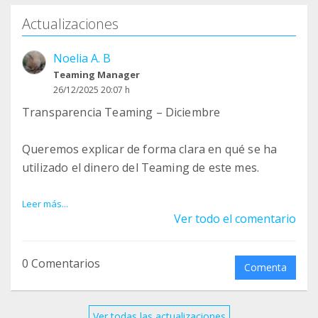
Actualizaciones
Noelia A. B
Teaming Manager
26/12/2025 20:07 h
Transparencia Teaming – Diciembre
Queremos explicar de forma clara en qué se ha
utilizado el dinero del Teaming de este mes.
Este mes se ha solicitado una transferencia de 32
Leer más...
Ver todo el comentario
€, ya validada, destinada a ayudar a Lola,
alimentadora de una colonia felina en un pueblo
de Almería, donde cuida y alimenta a más de 40
0 Comentarios
Comenta
gatos a diario, sin ningún tipo de ayuda municipal.
Qué se le ha enviado a Lola:
Ver todas las actualizaciones