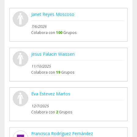
el alimento y enviárselo directamente, por eso el
importe del Teaming llega a la cuenta de Los
Janet Reyes Moscoso
Bigotes de Cleopatra.
7/6/2026
Colabora con
100
Grupos
Gracias por vuestro apoyo constante.
Cada aportación, por pequeña que parezca,
permite que personas como Lola no estén solas y
Jesus Palacin Waissen
que decenas de gatos tengan garantizada su
11/10/2025
comida diaria.
Colabora con
19
Grupos
Eva Estevez Martos
12/7/2025
Colabora con
2
Grupos
Francisca Rodríguez Fernández