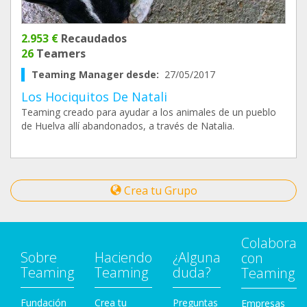
2.953 €
Recaudados
26
Teamers
Teaming Manager desde:
27/05/2017
Los Hociquitos De Natali
Teaming creado para ayudar a los animales de un pueblo
de Huelva allí abandonados, a través de Natalia.
Crea tu Grupo
Colabora
Sobre
Haciendo
¿Alguna
con
Teaming
Teaming
duda?
Teaming
Fundación
Crea tu
Preguntas
Empresas