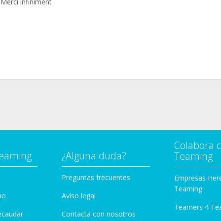
 Merci infiniment
Colabora 
Teaming
¿Alguna duda?
Teaming
Preguntas frecuentes
Empresas Her
Teaming
po
Aviso legal
Teamers 4 Te
ecaudar
Contacta con nosotros