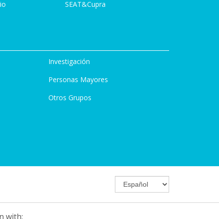
io
SEAT&Cupra
Investigación
Personas Mayores
Otros Grupos
n with: