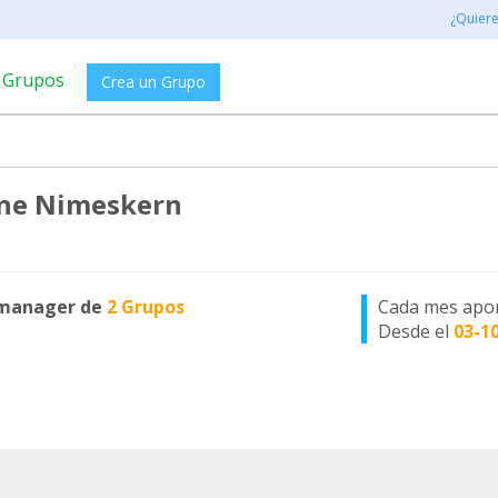
¿Quier
Grupos
Crea un Grupo
ne Nimeskern
manager de
2 Grupos
Cada mes apo
Desde el
03-1