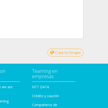
Crea tu Grupo
con
Teaming en
empresas
e we are
NTT DATA
Crédito y caución
aming
Compañeros de