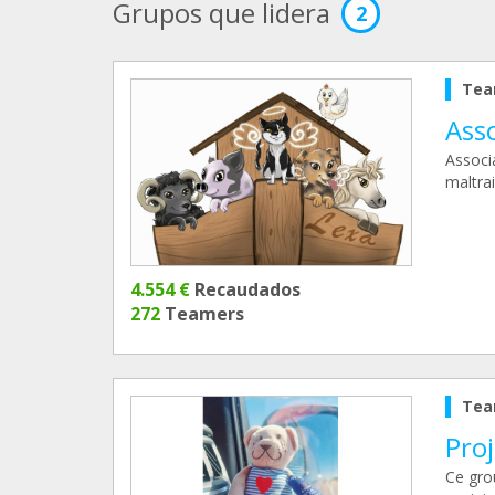
Grupos que lidera
2
Tea
Asso
Associ
maltrai
4.554 €
Recaudados
272
Teamers
Tea
Proj
Ce grou