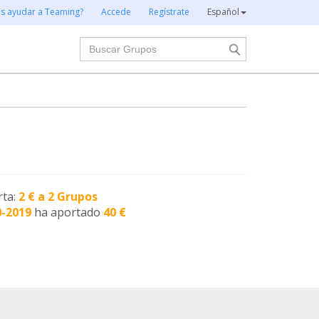
es ayudar a Teaming?
Accede
Regístrate
Español
Buscar
rta:
2 € a 2 Grupos
0-2019
ha aportado
40 €