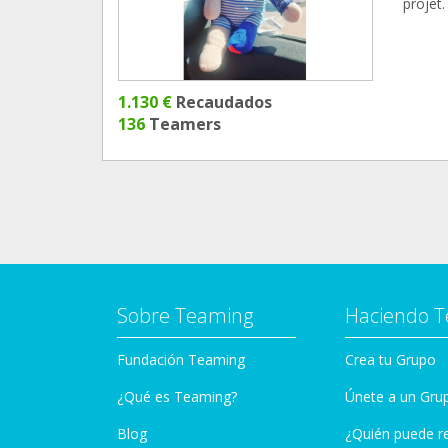
projet.
1.130 €
Recaudados
136
Teamers
Sobre Teaming
Haciendo 
Fundación Teaming
Crea tu Grupo
¿Qué es Teaming?
Únete a un Gru
Blog
¿Quién puede r